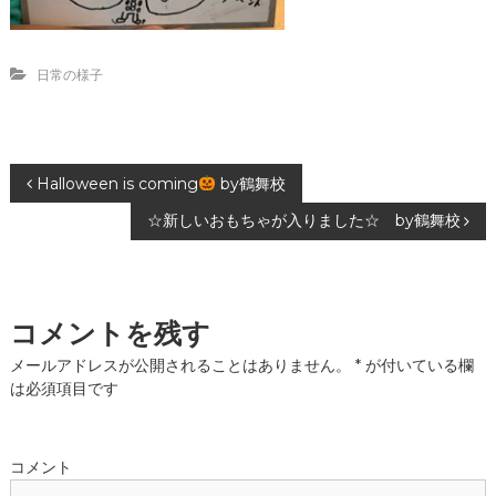
日常の様子
投
Halloween is coming
by鶴舞校
☆新しいおもちゃが入りました☆ by鶴舞校
稿
ナ
コメントを残す
ビ
メールアドレスが公開されることはありません。
*
が付いている欄
ゲ
は必須項目です
ー
コメント
シ