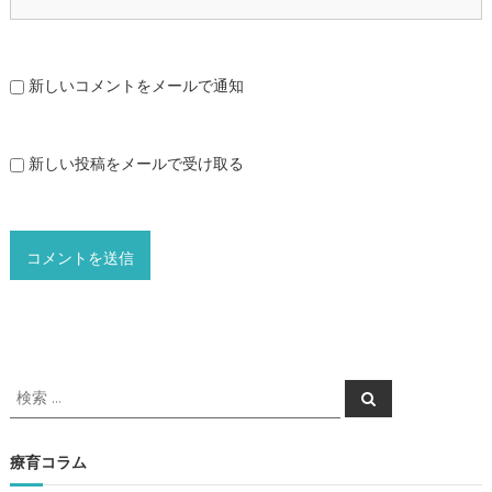
新しいコメントをメールで通知
新しい投稿をメールで受け取る
検
検
索
索
対
象
療育コラム
: