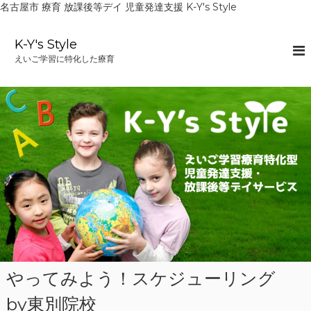
名古屋市 療育 放課後等デイ 児童発達支援 K-Y's Style
コ
ン
K-Y's Style
テ
えいご学習に特化した療育
ン
ツ
へ
ス
キ
ッ
プ
やってみよう！スケジューリング
by東別院校