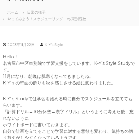
ホーム
日常の様子
やってみよう！スケジューリング by東別院校
2023年11月22日
K-Y's Style
Hello！
名古屋市中区東別院で学習支援をしています、K-Y’s Style Studyで
す。
11月になり、朝晩は肌寒くなってきましたね。
K-Y‘ｓの壁面の飾りも秋を感じさせる絵に変わりました。
K-Y‘ｓStudyでは学習を始める時に自分でスケジュールを立てても
らいます。
『計算ドリル→10分休憩→漢字ドリル』というように考えた後、忘
れないように
ホワイトボードに書いておきます。
自分で計画を立てることで学習に対する意欲も変わり、気持ちの切
り替えがしやすくなっているようです。