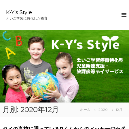
コ
ン
K-Y's Style
テ
えいご学習に特化した療育
ン
ツ
へ
ス
キ
ッ
プ
月別: 2020年12月
ホーム
2020
12月
タイの高校に通っているRくんからのメッセージ☆彡