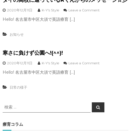
o
2020年12月11日
K-Y's Style
Leave a Comment
n
Hello! 名古屋市中区大須で英語療育 […]
タ
イ
の
お知らせ
高
校
に
寒さに負けず公園へ!(^^)!
通
っ
て
o
2020年12月11日
K-Y's Style
Leave a Comment
い
n
Hello! 名古屋市中区大須で英語療育 […]
る
寒
R
さ
く
に
日常の様子
ん
負
か
け
ら
ず
検
の
公
検
メ
索
園
索
ッ
へ
対
セ
!
象
療育コラム
ー
(
:
ジ