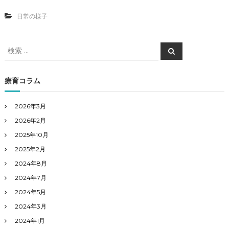
k
T
o
r
日常の様子
r
i
T
c
r
k
検
e
o
検
a
索
r
索
t
T
対
”
r
象
療育コラム
e
:
a
t
2026年3月
”
2026年2月
2025年10月
2025年2月
2024年8月
2024年7月
2024年5月
2024年3月
2024年1月