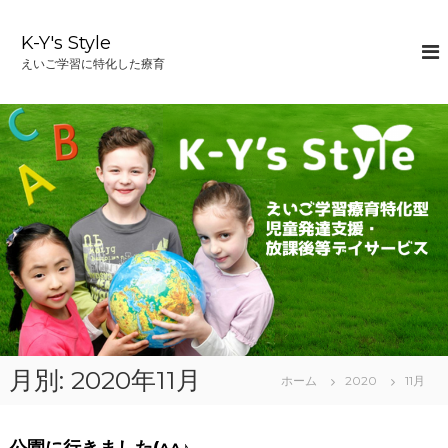
コ
ン
K-Y's Style
テ
えいご学習に特化した療育
ン
ツ
へ
ス
キ
ッ
プ
月別: 2020年11月
ホーム
2020
11月
公園に行きました(^^♪