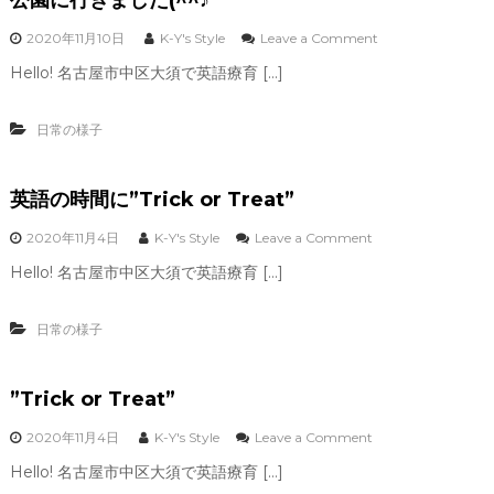
o
2020年11月10日
K-Y's Style
Leave a Comment
n
Hello! 名古屋市中区大須で英語療育 […]
公
園
に
日常の様子
行
き
ま
英語の時間に”Trick or Treat”
し
た
(
o
2020年11月4日
K-Y's Style
Leave a Comment
^
n
Hello! 名古屋市中区大須で英語療育 […]
^
英
♪
語
の
日常の様子
時
間
に
”Trick or Treat”
”
T
r
o
2020年11月4日
K-Y's Style
Leave a Comment
i
n
Hello! 名古屋市中区大須で英語療育 […]
c
”