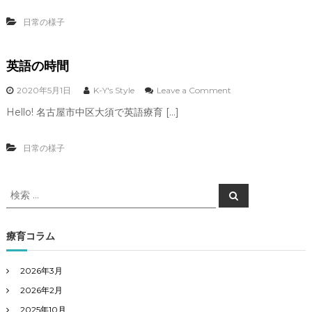
生
剣
の
な
日常の様子
レ
ま
ッ
な
ス
ざ
ン
英語の時間
し
で
・
o
2020年5月1日
K-Y's Style
Leave a Comment
・
n
Hello! 名古屋市中区大須で英語療育 […]
・
英
語
の
日常の様子
時
間
検
検
索
索
対
象
療育コラム
:
2026年3月
2026年2月
2025年10月