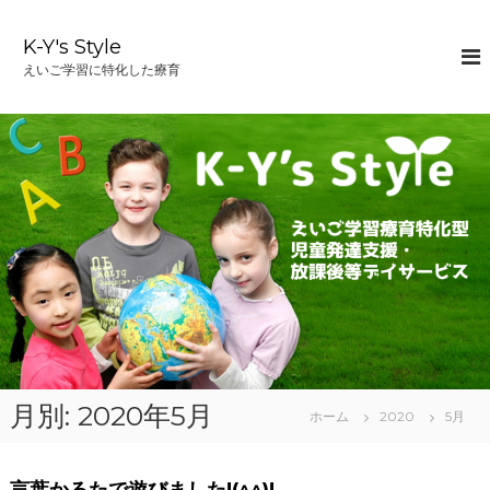
コ
ン
K-Y's Style
テ
えいご学習に特化した療育
ン
ツ
へ
ス
キ
ッ
プ
月別: 2020年5月
ホーム
2020
5月
言葉かるたで遊びました!(^^)!