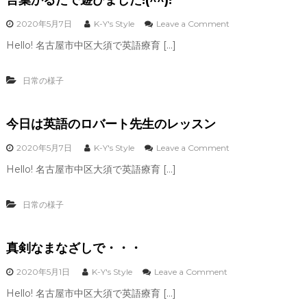
o
2020年5月7日
K-Y's Style
Leave a Comment
n
Hello! 名古屋市中区大須で英語療育 […]
言
葉
か
日常の様子
る
た
で
今日は英語のロバート先生のレッスン
遊
び
ま
o
2020年5月7日
K-Y's Style
Leave a Comment
し
n
Hello! 名古屋市中区大須で英語療育 […]
た
今
!
日
(
は
日常の様子
^
英
^
語
)
の
!
真剣なまなざしで・・・
ロ
バ
ー
o
2020年5月1日
K-Y's Style
Leave a Comment
ト
n
Hello! 名古屋市中区大須で英語療育 […]
先
真