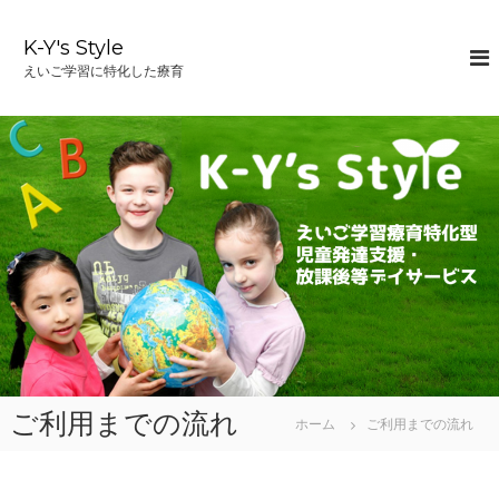
コ
ン
K-Y's Style
テ
えいご学習に特化した療育
ン
ツ
へ
ス
キ
ッ
プ
ご利用までの流れ
ホーム
ご利用までの流れ