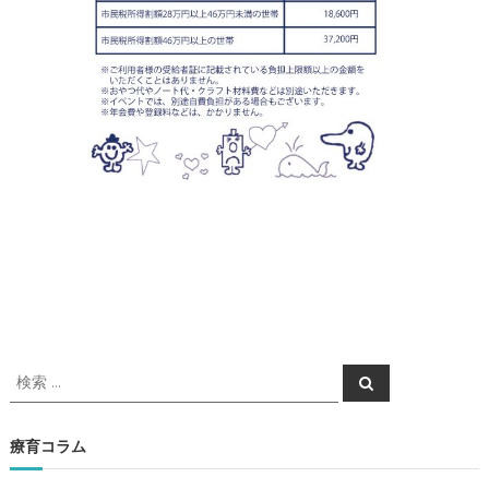
検
検
索
索
対
象
療育コラム
: