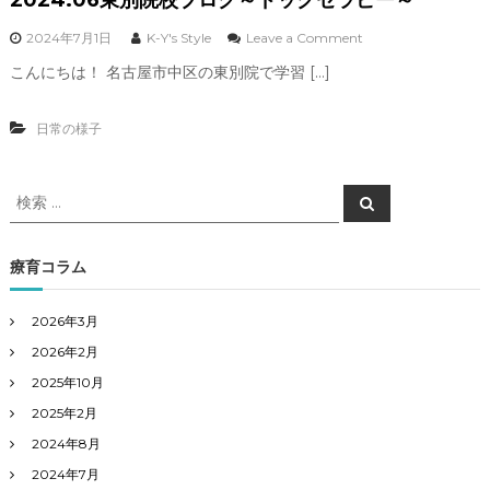
o
2024年7月1日
K-Y's Style
Leave a Comment
n
こんにちは！ 名古屋市中区の東別院で学習 […]
2
0
2
日常の様子
4
.
0
検
6
検
索
東
索
別
対
院
象
療育コラム
校
:
ブ
ロ
2026年3月
グ
2026年2月
～
ド
2025年10月
ッ
グ
2025年2月
セ
2024年8月
ラ
ピ
2024年7月
ー