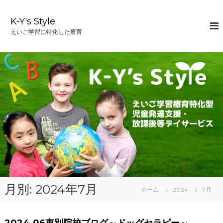
コ
ン
K-Y's Style
テ
えいご学習に特化した療育
ン
ツ
へ
ス
キ
ッ
プ
月別: 2024年7月
ホーム
2024
7月
2024.06東別院校ブログ～ドッグセラピー～