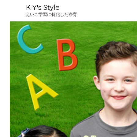
コ
K-Y's Style
ン
えいご学習に特化した療育
テ
ン
ツ
へ
ス
キ
ッ
プ