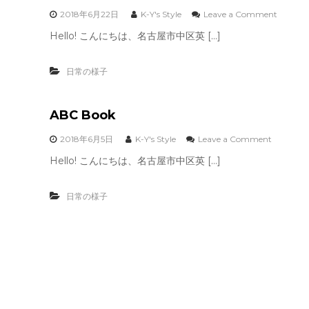
o
2018年6月22日
K-Y's Style
Leave a Comment
n
Hello! こんにちは、名古屋市中区英 […]
水
遊
び
日常の様子
〜
♪
ABC Book
o
2018年6月5日
K-Y's Style
Leave a Comment
n
Hello! こんにちは、名古屋市中区英 […]
A
B
C
日常の様子
B
o
o
k