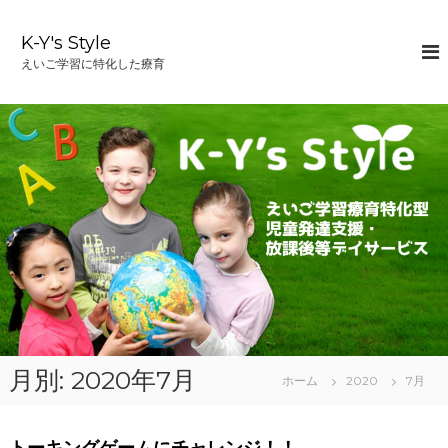
コ
ン
K-Y's Style
テ
えいご学習に特化した療育
ン
ツ
へ
ス
キ
ッ
プ
月別: 2020年7月
ホーム
2020
7月
トーキングゲームにチャレンジ！！