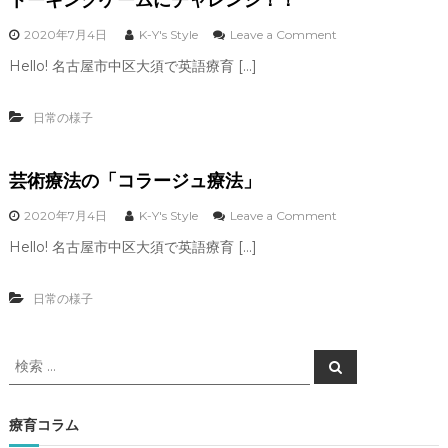
o
2020年7月4日
K-Y's Style
Leave a Comment
n
Hello! 名古屋市中区大須で英語療育 […]
ト
ー
キ
日常の様子
ン
グ
ゲ
芸術療法の「コラージュ療法」
ー
ム
に
o
2020年7月4日
K-Y's Style
Leave a Comment
チ
n
Hello! 名古屋市中区大須で英語療育 […]
ャ
芸
レ
術
ン
療
日常の様子
ジ
法
！
の
！
「
検
コ
検
索
ラ
索
ー
対
ジ
象
療育コラム
ュ
: