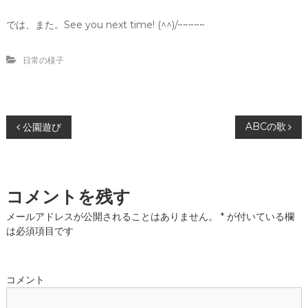
では、また。See you next time! (^^)/~~~~~
日常の様子
投
ABCの歌
公園遊び
稿
ナ
コメントを残す
ビ
メールアドレスが公開されることはありません。
*
が付いている欄
は必須項目です
ゲ
ー
コメント