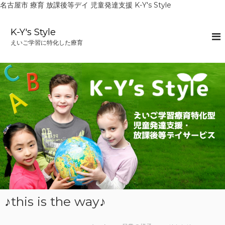
名古屋市 療育 放課後等デイ 児童発達支援 K-Y's Style
コ
ン
K-Y's Style
テ
えいご学習に特化した療育
ン
ツ
へ
ス
キ
ッ
プ
♪this is the way♪