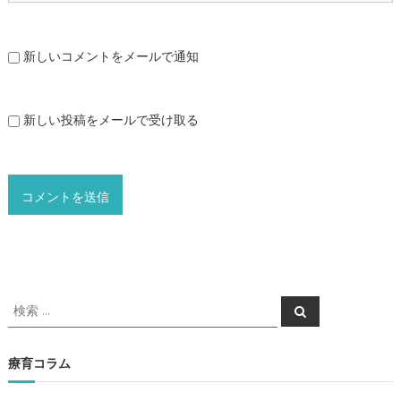
新しいコメントをメールで通知
新しい投稿をメールで受け取る
検
検
索
索
対
象
療育コラム
: