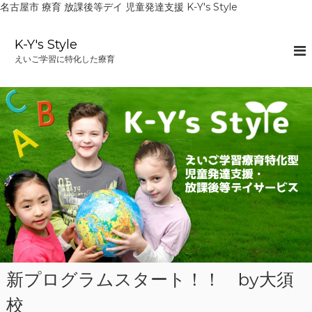
名古屋市 療育 放課後等デイ 児童発達支援 K-Y's Style
コ
ン
K-Y's Style
テ
えいご学習に特化した療育
ン
ツ
へ
ス
キ
ッ
プ
新プログラムスタート！！ by大須
校