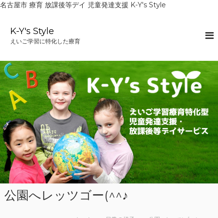
名古屋市 療育 放課後等デイ 児童発達支援 K-Y's Style
コ
ン
K-Y's Style
テ
えいご学習に特化した療育
ン
ツ
へ
ス
キ
ッ
プ
公園へレッツゴー(^^♪