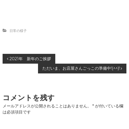
日常の様子
投
2021年 新年のご挨拶
ただいま、お店屋さんごっこの準備中!(^^)!
稿
ナ
コメントを残す
ビ
メールアドレスが公開されることはありません。
*
が付いている欄
ゲ
は必須項目です
ー