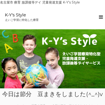
名古屋市 療育 放課後等デイ 児童発達支援 K-Y's Style
コ
ン
K-Y's Style
テ
えいご学習に特化した療育
ン
ツ
へ
ス
キ
ッ
プ
今日は節分 豆まきをしました(^_^)v