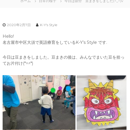
ホーム
日常の様子
今日は節分 豆まきをしました(^_^)v
2020年2月7日
K-Y's Style
Hello!
名古屋市中区大須で英語療育をしているK-Y’s Style です.
今日は豆まきをしました。豆まきの後は、みんなでまいた豆を拾っ
てお片付け(*^^*)