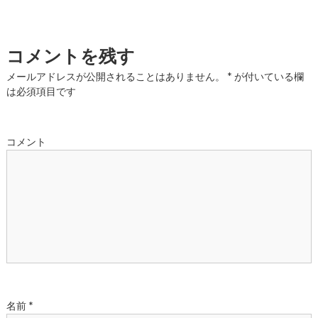
稿
ナ
コメントを残す
ビ
メールアドレスが公開されることはありません。
*
が付いている欄
は必須項目です
ゲ
ー
コメント
シ
ョ
ン
名前
*