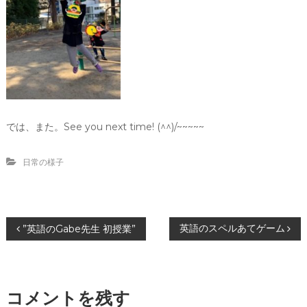
では、また。See you next time! (^^)/~~~~~
日常の様子
投
英語のスペルあてゲーム
”英語のGabe先生 初授業”
稿
ナ
コメントを残す