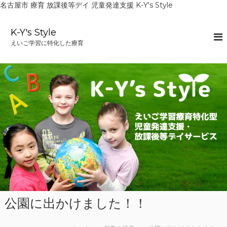
名古屋市 療育 放課後等デイ 児童発達支援 K-Y's Style
コ
ン
K-Y's Style
テ
えいご学習に特化した療育
ン
ツ
へ
ス
キ
ッ
プ
公園に出かけました！！