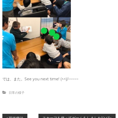
では、また。See you next time! (^^)/~~~~~
日常の様子