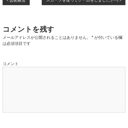
投
スカーフを使ってゲームをしました!(^^)!
芸術療法
稿
ナ
コメントを残す
ビ
メールアドレスが公開されることはありません。
*
が付いている欄
は必須項目です
ゲ
ー
コメント
シ
ョ
ン