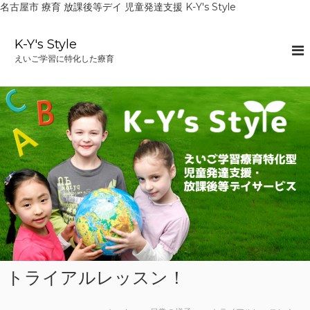
名古屋市 療育 放課後等デイ 児童発達支援 K-Y's Style
コ
ン
K-Y's Style
テ
えいご学習に特化した療育
ン
ツ
へ
ス
キ
ッ
プ
トライアルレッスン！