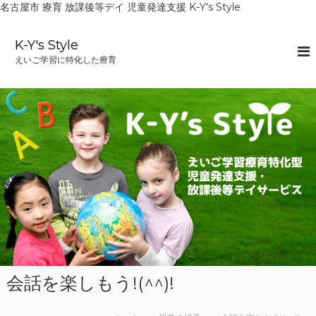
名古屋市 療育 放課後等デイ 児童発達支援 K-Y's Style
コ
ン
K-Y's Style
テ
えいご学習に特化した療育
ン
ツ
へ
ス
キ
ッ
プ
会話を楽しもう!(^^)!