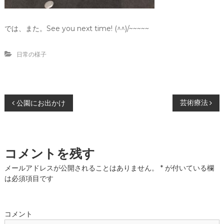
では、また。See you next time! (^^)/~~~~~
日常の様子
投
芸術療法
公園にお出かけ
稿
ナ
コメントを残す
ビ
メールアドレスが公開されることはありません。
*
が付いている欄
は必須項目です
ゲ
ー
コメント