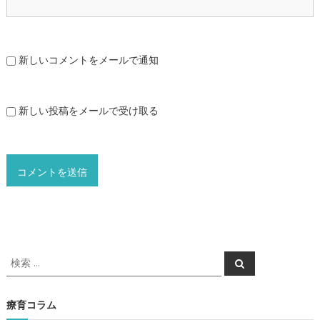
新しいコメントをメールで通知
新しい投稿をメールで受け取る
検
検
索
索
対
象
療育コラム
: