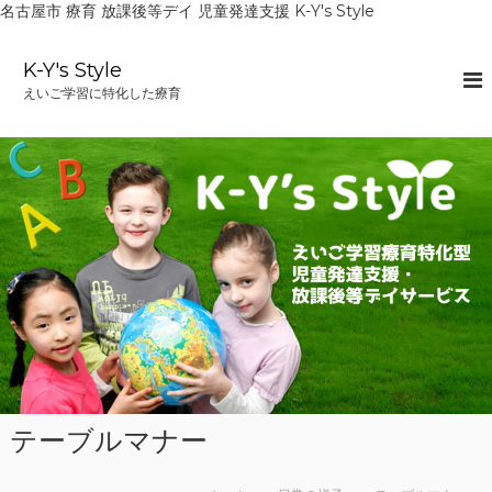
名古屋市 療育 放課後等デイ 児童発達支援 K-Y's Style
コ
ン
K-Y's Style
テ
えいご学習に特化した療育
ン
ツ
へ
ス
キ
ッ
プ
テーブルマナー