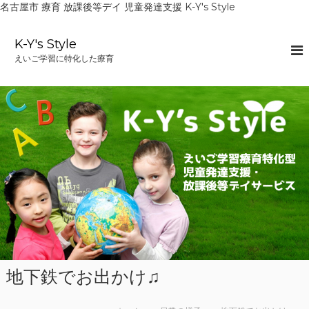
名古屋市 療育 放課後等デイ 児童発達支援 K-Y's Style
コ
ン
K-Y's Style
テ
えいご学習に特化した療育
ン
ツ
へ
ス
キ
ッ
プ
地下鉄でお出かけ♫