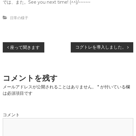
では、また。See you next time! (^^)/~~~~~
日常の様子
投
コグトレを導入しました。
座って聞きます
稿
ナ
コメントを残す
ビ
メールアドレスが公開されることはありません。
*
が付いている欄
は必須項目です
ゲ
ー
コメント
シ