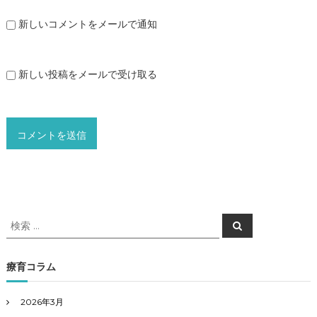
新しいコメントをメールで通知
新しい投稿をメールで受け取る
検
検
索
索
対
象
療育コラム
:
2026年3月