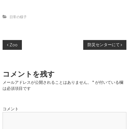
日常の様子
投
防災センターにて
Zoo
稿
ナ
コメントを残す
ビ
メールアドレスが公開されることはありません。
*
が付いている欄
は必須項目です
ゲ
ー
コメント
シ