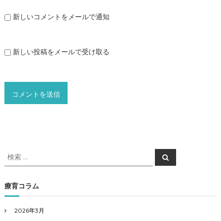
新しいコメントをメールで通知
新しい投稿をメールで受け取る
検
検
索
索
対
象
療育コラム
:
2026年3月