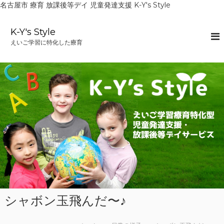
名古屋市 療育 放課後等デイ 児童発達支援 K-Y's Style
コ
ン
K-Y's Style
テ
えいご学習に特化した療育
ン
ツ
へ
ス
キ
ッ
プ
シャボン玉飛んだ〜♪