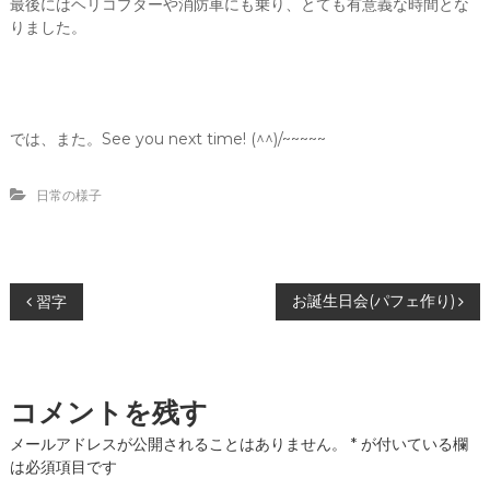
最後にはヘリコプターや消防車にも乗り、とても有意義な時間とな
りました。
では、また。See you next time! (^^)/~~~~~
日常の様子
投
お誕生日会(パフェ作り)
習字
稿
ナ
コメントを残す
ビ
メールアドレスが公開されることはありません。
*
が付いている欄
は必須項目です