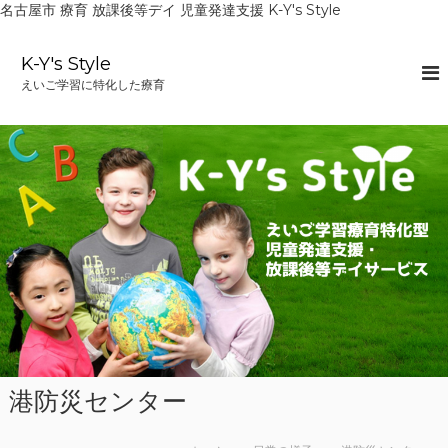
名古屋市 療育 放課後等デイ 児童発達支援 K-Y's Style
コ
ン
K-Y's Style
テ
えいご学習に特化した療育
ン
ツ
へ
ス
キ
ッ
プ
港防災センター