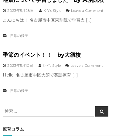
o
2023年5月28日
K-Y's Style
Leave a Comment
n
こんにちは！ 名古屋市中区東別院で学習支 […]
地
震
に
日常の様子
つ
い
て
季節のイベント！！ by大須校
学
習
し
o
2023年5月10日
K-Y's Style
Leave a Comment
ま
n
Hello! 名古屋市中区大須で英語療育 […]
し
季
た
節
の
日常の様子
b
イ
y
ベ
東
ン
検
別
ト
検
院
索
！
索
校
！
対
象
療育コラム
b
: