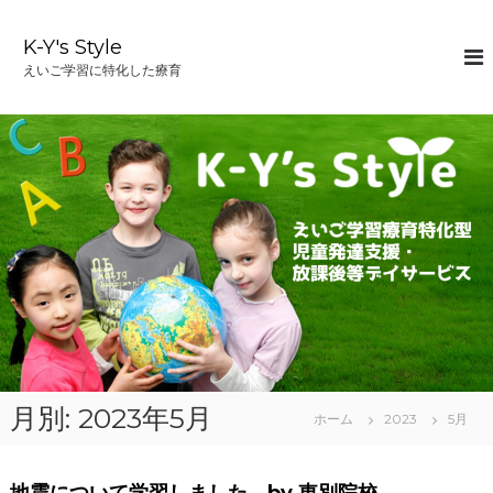
コ
ン
K-Y's Style
テ
えいご学習に特化した療育
ン
ツ
へ
ス
キ
ッ
プ
月別: 2023年5月
ホーム
2023
5月
地震について学習しました by 東別院校