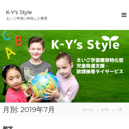
コ
ン
K-Y's Style
テ
えいご学習に特化した療育
ン
ツ
へ
ス
キ
ッ
プ
月別: 2019年7月
ホーム
2019
7月
習字