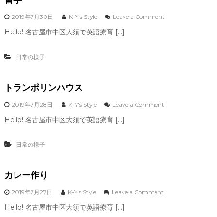
o
2019年7月30日
K-Y's Style
Leave a Comment
n
Hello! 名古屋市中区大須で英語療育 […]
習
字
日常の様子
トランポリンハウス
o
2019年7月28日
K-Y's Style
Leave a Comment
n
Hello! 名古屋市中区大須で英語療育 […]
ト
ラ
ン
日常の様子
ポ
リ
ン
カレー作り
ハ
ウ
ス
o
2019年7月27日
K-Y's Style
Leave a Comment
n
Hello! 名古屋市中区大須で英語療育 […]
カ