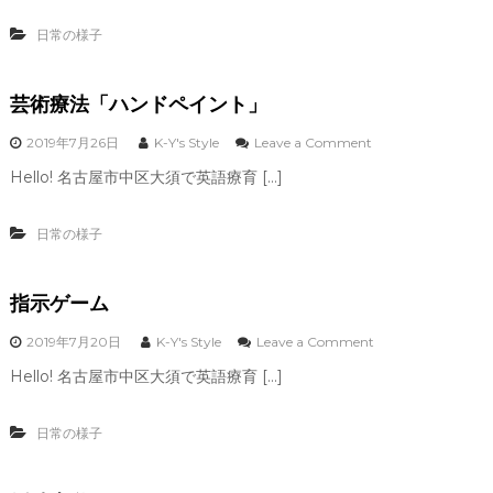
レ
ー
日常の様子
作
り
芸術療法「ハンドペイント」
o
2019年7月26日
K-Y's Style
Leave a Comment
n
Hello! 名古屋市中区大須で英語療育 […]
芸
術
療
日常の様子
法
「
ハ
指示ゲーム
ン
ド
ペ
o
2019年7月20日
K-Y's Style
Leave a Comment
イ
n
Hello! 名古屋市中区大須で英語療育 […]
ン
指
ト
示
」
ゲ
日常の様子
ー
ム