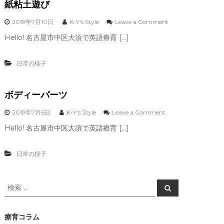
紙粘土遊び
o
2019年7月10日
K-Y's Style
Leave a Comment
n
Hello! 名古屋市中区大須で英語療育 […]
紙
粘
土
日常の様子
遊
び
ボディーパーツ
o
2019年7月6日
K-Y's Style
Leave a Comment
n
Hello! 名古屋市中区大須で英語療育 […]
ボ
デ
ィ
日常の様子
ー
パ
ー
検
ツ
検
索
索
対
象
療育コラム