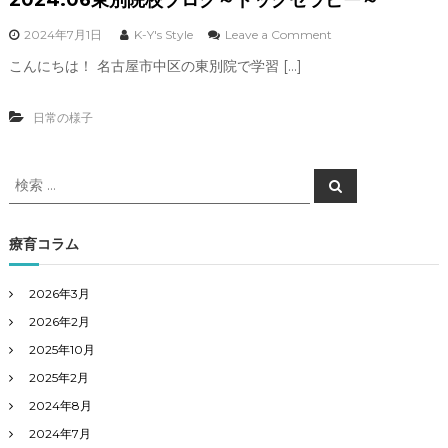
o
2024年7月1日
K-Y's Style
Leave a Comment
n
こんにちは！ 名古屋市中区の東別院で学習 […]
2
0
2
日常の様子
4
.
0
検
6
検
索
東
索
別
対
院
象
療育コラム
校
:
ブ
ロ
2026年3月
グ
2026年2月
～
ド
2025年10月
ッ
グ
2025年2月
セ
2024年8月
ラ
ピ
2024年7月
ー