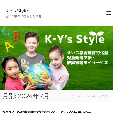
コ
ン
K-Y's Style
テ
えいご学習に特化した療育
ン
ツ
へ
ス
キ
ッ
プ
月別: 2024年7月
ホーム
2024
7月
2024.06東別院校ブログ～ドッグセラピー～