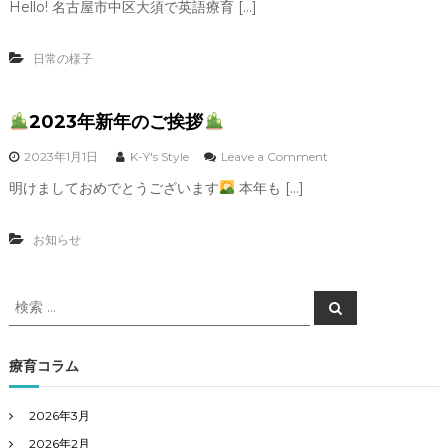
Hello! 名古屋市中区大須で英語療育 […]
ス
初
タ
詣
ー
に
日常の様子
ト
い
し
き
ま
ま
し
2023年新年のご挨拶
し
た
た
!
(
o
2023年1月1日
K-Y's Style
Leave a Comment
(
*
n
明けましておめでとうございます
本年も […]
^
^
^
^
2
)
)
0
お知らせ
!
v
2
3
b
b
年
検
y
y
新
検
鶴
大
年
索
索
舞
須
の
対
校
校
ご
象
療育コラム
挨
:
拶
2026年3月
2026年2月