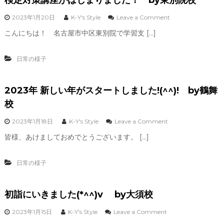
o
2023年1月20日
K-Y's Style
Leave a Comment
n
こんにちは！ 名古屋市中区東別院で学習支 […]
検
定
対
日常の様子
策
講
座
2023年 新しい年がスタートしました!(^^)! by鶴舞
が
は
校
じ
ま
o
2023年1月18日
K-Y's Style
Leave a Comment
り
n
ま
皆様、あけましておめでとうございます。 […]
2
し
0
た
2
！
日常の様子
3
年
b
新
y
初詣にいきました(*^^)v by大須校
し
東
い
別
年
o
2023年1月15日
K-Y's Style
Leave a Comment
院
が
n
校