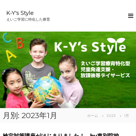
コ
ン
K-Y's Style
テ
えいご学習に特化した療育
ン
ツ
へ
ス
キ
ッ
プ
月別: 2023年1月
ホーム
2023
1月
検定対策講座がはじまりました！ by東別院校