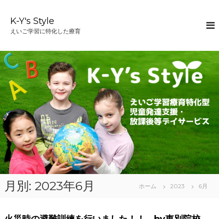
コ
ン
K-Y's Style
テ
えいご学習に特化した療育
ン
ツ
へ
ス
キ
ッ
プ
月別: 2023年6月
ホーム
2023
6月
火災時の避難訓練を行いました！！ by東別院校