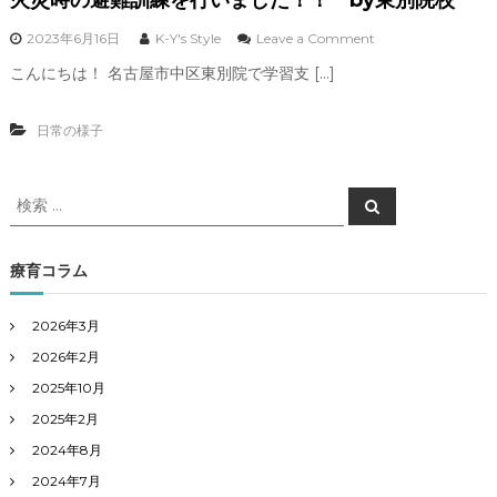
o
2023年6月16日
K-Y's Style
Leave a Comment
n
こんにちは！ 名古屋市中区東別院で学習支 […]
火
災
時
日常の様子
の
避
難
検
訓
検
索
練
索
を
対
行
象
療育コラム
い
:
ま
し
2026年3月
た
2026年2月
！
！
2025年10月
b
2025年2月
y
2024年8月
東
別
2024年7月
院