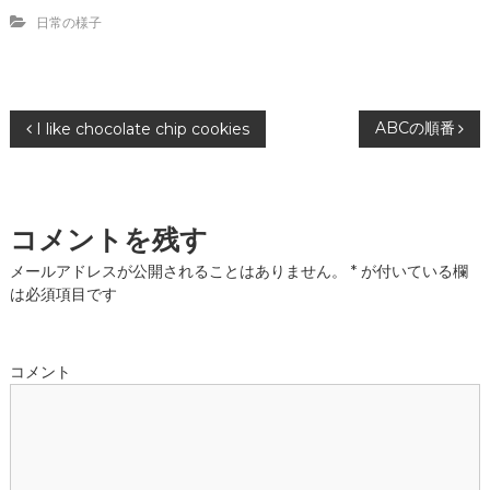
日常の様子
投
ABCの順番
I like chocolate chip cookies
稿
ナ
コメントを残す
ビ
メールアドレスが公開されることはありません。
*
が付いている欄
は必須項目です
ゲ
ー
コメント
シ
ョ