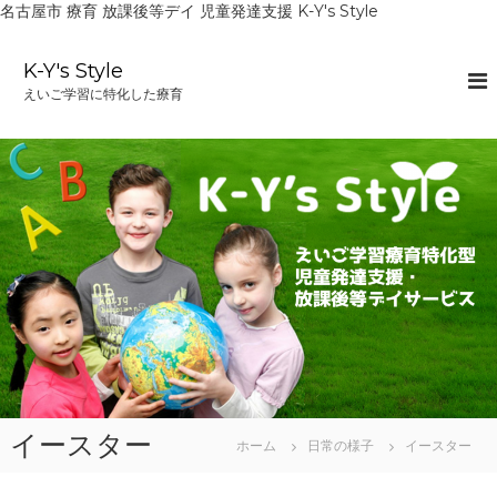
名古屋市 療育 放課後等デイ 児童発達支援 K-Y's Style
コ
ン
K-Y's Style
テ
えいご学習に特化した療育
ン
ツ
へ
ス
キ
ッ
プ
イースター
ホーム
日常の様子
イースター