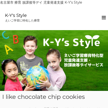
名古屋市 療育 放課後等デイ 児童発達支援 K-Y's Style
コ
ン
K-Y's Style
テ
えいご学習に特化した療育
ン
ツ
へ
ス
キ
ッ
プ
I like chocolate chip cookies