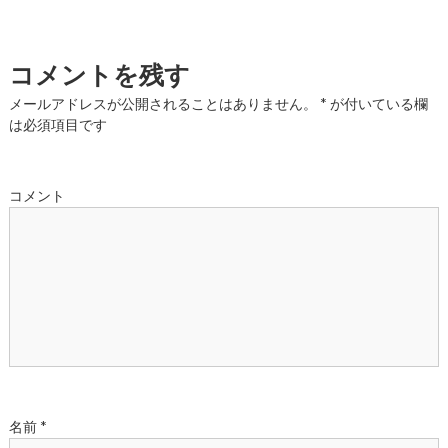
稿
ナ
コメントを残す
ビ
メールアドレスが公開されることはありません。
*
が付いている欄
は必須項目です
ゲ
ー
コメント
シ
ョ
ン
名前
*