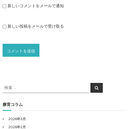
新しいコメントをメールで通知
新しい投稿をメールで受け取る
検
検
索
索
対
象
療育コラム
:
2026年3月
2026年2月