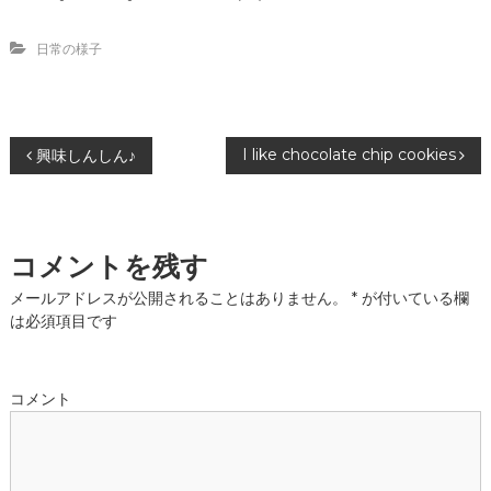
日常の様子
投
I like chocolate chip cookies
興味しんしん♪
稿
ナ
コメントを残す
ビ
メールアドレスが公開されることはありません。
*
が付いている欄
は必須項目です
ゲ
ー
コメント
シ