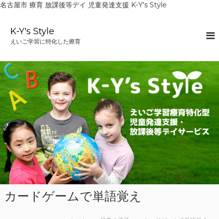
名古屋市 療育 放課後等デイ 児童発達支援 K-Y's Style
コ
ン
K-Y's Style
テ
えいご学習に特化した療育
ン
ツ
へ
ス
キ
ッ
プ
カードゲームで単語覚え