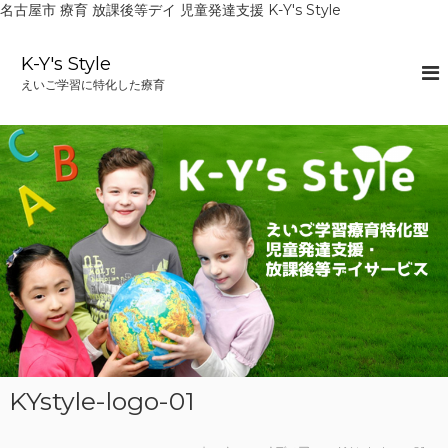
名古屋市 療育 放課後等デイ 児童発達支援 K-Y's Style
コ
ン
K-Y's Style
テ
えいご学習に特化した療育
ン
ツ
へ
ス
キ
ッ
プ
KYstyle-logo-01