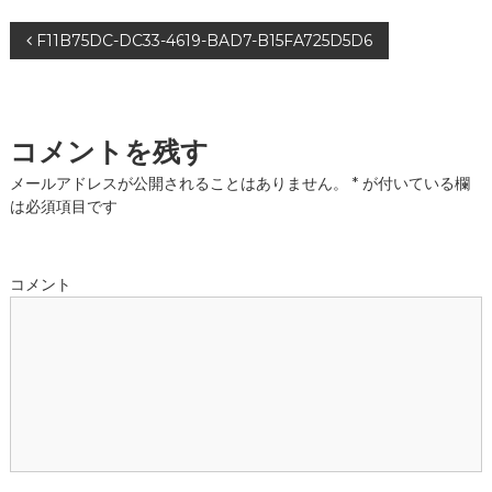
投
F11B75DC-DC33-4619-BAD7-B15FA725D5D6
稿
ナ
コメントを残す
ビ
メールアドレスが公開されることはありません。
*
が付いている欄
は必須項目です
ゲ
ー
コメント
シ
ョ
ン