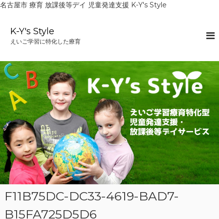
名古屋市 療育 放課後等デイ 児童発達支援 K-Y's Style
コ
ン
K-Y's Style
テ
えいご学習に特化した療育
ン
ツ
へ
ス
キ
ッ
プ
F11B75DC-DC33-4619-BAD7-
B15FA725D5D6