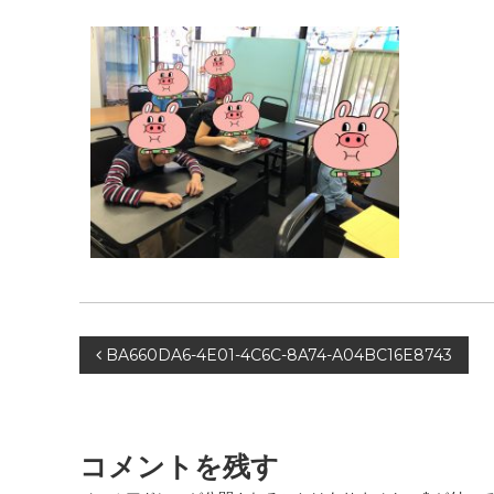
投
BA660DA6-4E01-4C6C-8A74-A04BC16E8743
稿
ナ
コメントを残す