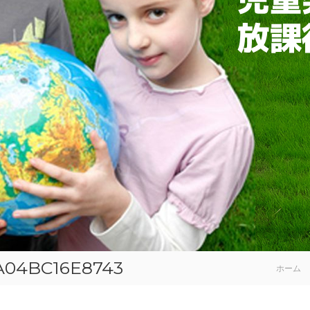
A04BC16E8743
ホーム