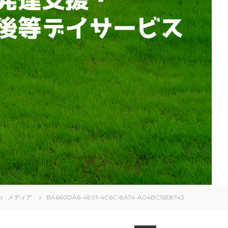
メディア
BA660DA6-4E01-4C6C-8A74-A04BC16E8743