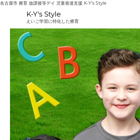
名古屋市 療育 放課後等デイ 児童発達支援 K-Y's Style
コ
K-Y's Style
ン
えいご学習に特化した療育
テ
ン
ツ
へ
ス
キ
ッ
プ