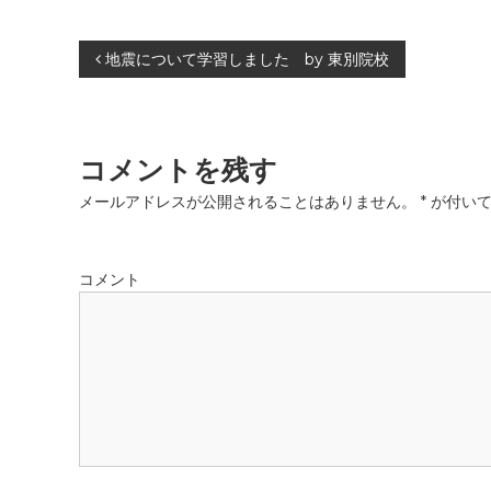
投
地震について学習しました by 東別院校
稿
ナ
コメントを残す
ビ
メールアドレスが公開されることはありません。
*
が付いて
ゲ
コメント
ー
シ
ョ
ン