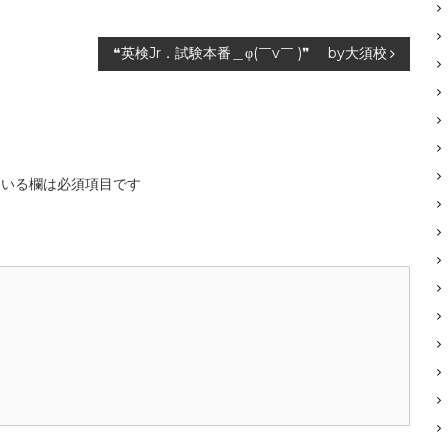
❝英検Jr．試験本番＿φ(￣v￣ )❞ by大須校
いる欄は必須項目です