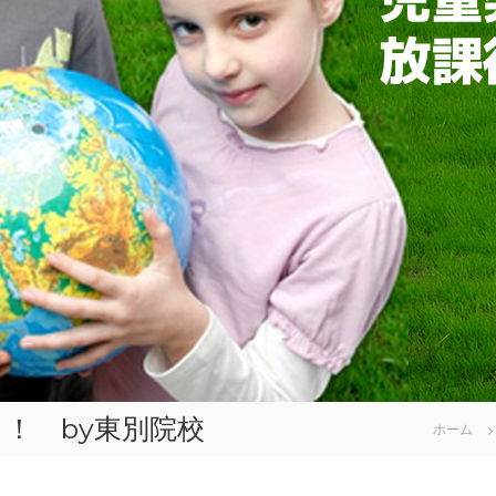
！ by東別院校
ホーム