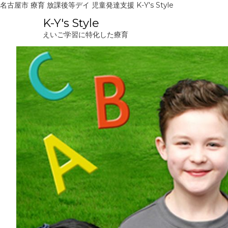
名古屋市 療育 放課後等デイ 児童発達支援 K-Y's Style
コ
K-Y's Style
ン
えいご学習に特化した療育
テ
ン
ツ
へ
ス
キ
ッ
プ