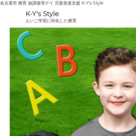
名古屋市 療育 放課後等デイ 児童発達支援 K-Y's Style
コ
K-Y's Style
ン
えいご学習に特化した療育
テ
ン
ツ
へ
ス
キ
ッ
プ