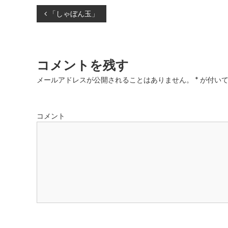
投
「しゃぼん玉」
稿
ナ
コメントを残す
ビ
メールアドレスが公開されることはありません。
*
が付いて
ゲ
コメント
ー
シ
ョ
ン