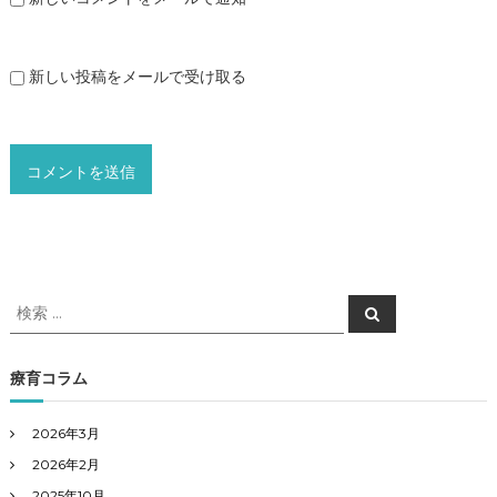
新しい投稿をメールで受け取る
検
検
索
索
対
象
療育コラム
:
2026年3月
2026年2月
2025年10月