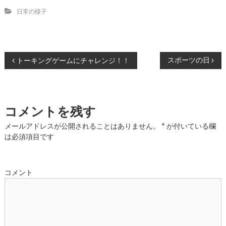
日常の様子
投
スポーツの日
トーキングゲームにチャレンジ！！
稿
ナ
コメントを残す
ビ
メールアドレスが公開されることはありません。
*
が付いている欄
は必須項目です
ゲ
ー
コメント
シ
ョ