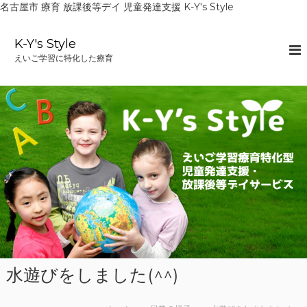
名古屋市 療育 放課後等デイ 児童発達支援 K-Y's Style
コ
ン
K-Y's Style
テ
えいご学習に特化した療育
ン
ツ
へ
ス
キ
ッ
プ
水遊びをしました(^^)