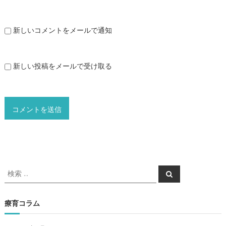
新しいコメントをメールで通知
新しい投稿をメールで受け取る
検
検
索
索
対
象
療育コラム
: