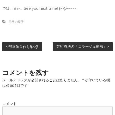
では、また。See you next time! (^^)/~~~~~
日常の様子
投
芸術療法の「コラージュ療法」
部屋飾り作り!(^^)!
稿
ナ
コメントを残す
ビ
メールアドレスが公開されることはありません。
*
が付いている欄
は必須項目です
ゲ
ー
コメント