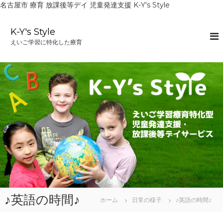
名古屋市 療育 放課後等デイ 児童発達支援 K-Y's Style
コ
ン
K-Y's Style
テ
えいご学習に特化した療育
ン
ツ
へ
ス
キ
ッ
プ
♪英語の時間♪
ホーム
日常の様子
♪英語の時間♪