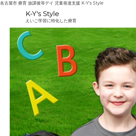
名古屋市 療育 放課後等デイ 児童発達支援 K-Y's Style
コ
K-Y's Style
ン
えいご学習に特化した療育
テ
ン
ツ
へ
ス
キ
ッ
プ