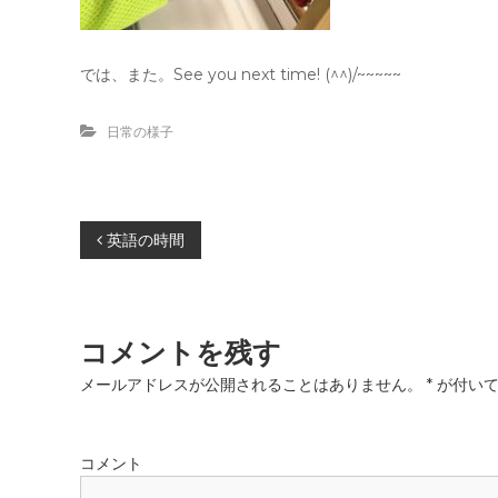
では、また。See you next time! (^^)/~~~~~
日常の様子
投
英語の時間
稿
ナ
コメントを残す
ビ
メールアドレスが公開されることはありません。
*
が付いて
ゲ
コメント
ー