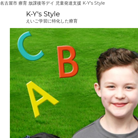
名古屋市 療育 放課後等デイ 児童発達支援 K-Y's Style
コ
K-Y's Style
ン
えいご学習に特化した療育
テ
ン
ツ
へ
ス
キ
ッ
プ