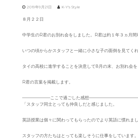
2019年9月21日
K-Y's Style
８月２２日
中学生のR君のお別れ会をしました。R君は約１年３ヵ月間K-Y
いつの頃からかスタッフと一緒に小さな子の面倒を見てく
タイの高校に進学することを決意して8月の末、お別れ会を
R君の言葉を掲載します。
——————–ここで過ごした感想———————————
「スタッフ同士とっても仲良しだと感じました。
英語授業は個々に関わってもらったのでより英語に慣れま
スタッフの方たちはとっても楽しそうに仕事をしています