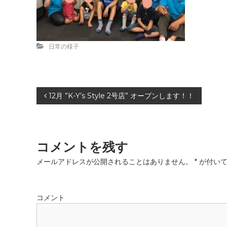
日常の様子
投
12月 ”K-Y’s Style 2号店” オープンします！！
稿
ナ
コメントを残す
ビ
メールアドレスが公開されることはありません。
*
が付いて
ゲ
コメント
ー