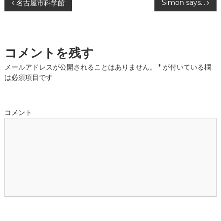
投
Simon says…
名古屋市科学館
稿
ナ
コメントを残す
ビ
メールアドレスが公開されることはありません。
*
が付いている欄
は必須項目です
ゲ
ー
コメント
シ
ョ
ン