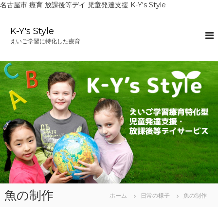
名古屋市 療育 放課後等デイ 児童発達支援 K-Y's Style
コ
ン
K-Y's Style
テ
えいご学習に特化した療育
ン
ツ
へ
ス
キ
ッ
プ
魚の制作
ホーム
日常の様子
魚の制作