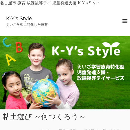
名古屋市 療育 放課後等デイ 児童発達支援 K-Y's Style
コ
ン
K-Y's Style
テ
えいご学習に特化した療育
ン
ツ
へ
ス
キ
ッ
プ
粘土遊び ～何つくろう～