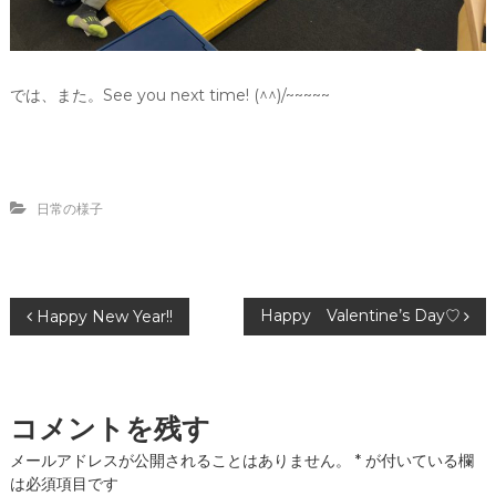
では、また。See you next time! (^^)/~~~~~
日常の様子
投
Happy Valentine’s Day♡
Happy New Year!!
稿
ナ
コメントを残す
ビ
メールアドレスが公開されることはありません。
*
が付いている欄
は必須項目です