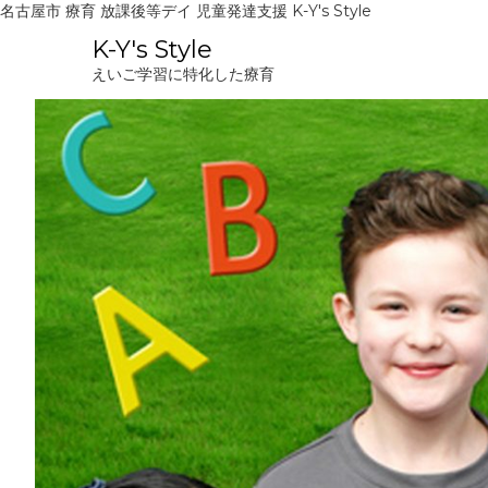
名古屋市 療育 放課後等デイ 児童発達支援 K-Y's Style
コ
K-Y's Style
ン
えいご学習に特化した療育
テ
ン
ツ
へ
ス
キ
ッ
プ