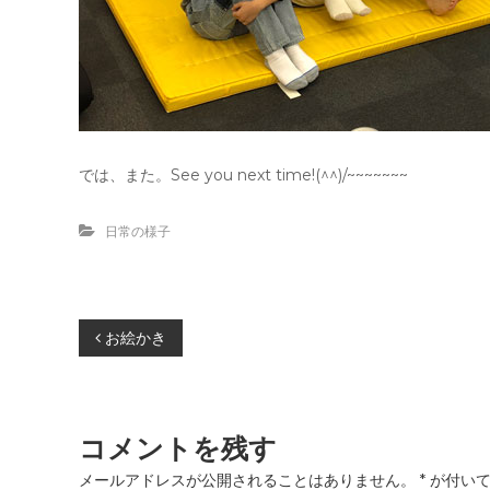
では、また。See you next time!(^^)/~~~~~~~
日常の様子
投
お絵かき
稿
ナ
コメントを残す
メールアドレスが公開されることはありません。
*
が付いて