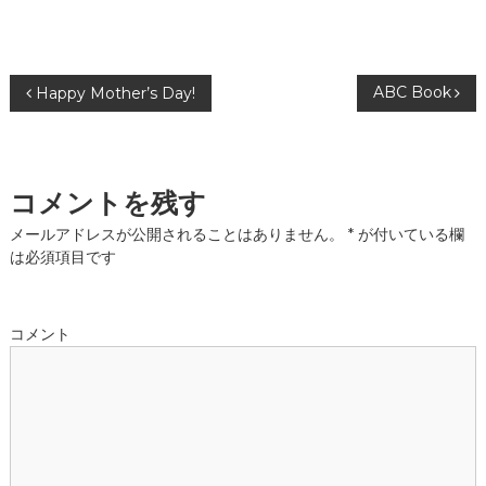
投
ABC Book
Happy Mother’s Day!
稿
ナ
コメントを残す
ビ
メールアドレスが公開されることはありません。
*
が付いている欄
は必須項目です
ゲ
ー
コメント
シ
ョ