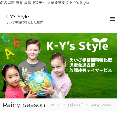
名古屋市 療育 放課後等デイ 児童発達支援 K-Y's Style
コ
ン
K-Y's Style
テ
えいご学習に特化した療育
ン
ツ
へ
ス
キ
ッ
プ
Rainy Season
ホーム
日常の様子
Rainy Season