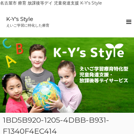
名古屋市 療育 放課後等デイ 児童発達支援 K-Y's Style
コ
ン
K-Y's Style
テ
えいご学習に特化した療育
ン
ツ
へ
ス
キ
ッ
プ
1BD5B920-1205-4DBB-B931-
F1340F4EC414