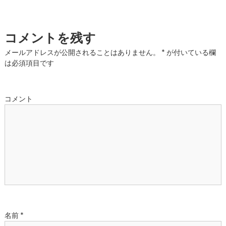
稿
ナ
コメントを残す
ビ
メールアドレスが公開されることはありません。
*
が付いている欄
は必須項目です
ゲ
ー
コメント
シ
ョ
ン
名前
*